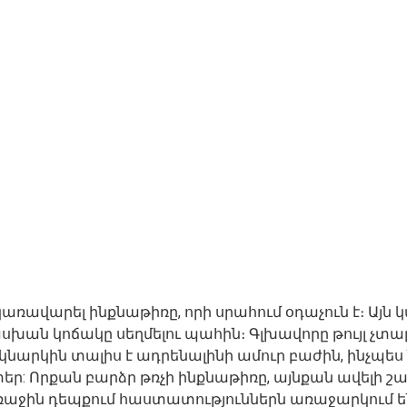
առավարել ինքնաթիռը, որի սրահում օդաչուն է։ Այ
խան կոճակը սեղմելու պահին։ Գլխավորը թույլ չտա
կնարկին տալիս է ադրենալինի ամուր բաժին, ինչպես 
 Որքան բարձր թռչի ինքնաթիռը, այնքան ավելի շա
: Առաջին դեպքում հաստատություններն առաջարկում 