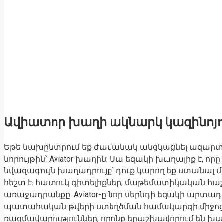
Ավիատոր խաղի ակնարկ կազինոյո
Եթե ​​նախընտրում եք ժամանակ անցկացնել ազարտա
նորույթին՝ Aviator խաղին: Սա եզակի խաղալիք է, ո
նվազագույն խաղադրույք՝ դուք կարող եք ստանալ մ
հեշտ է. հատուկ գիտելիքներ, մաթեմատիկական հա
առաջադրանքը: Aviator-ը նոր սերնդի եզակի արտադր
պատահական թվերի ստեղծման համակարգի միջոցով
ռազմավարություններ, որոնք երաշխավորում են խաղ