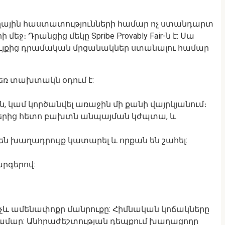
խաղային հաստատությունների համար ոչ ստանդարտ
 Դրանցից մեկը Spribe Provably Fair-ն է: Սա
ույքից դրամական մրցանակներ ստանալու համար
 դեռ տախտակն օդում է:
ն, կամ կործանվել առաջին մի քանի վայրկյանում։
փորձերից հետո բախտն անպայման կժպտա, և
 են խաղադրույք կատարել և որքան են շահել:
արգերով:
ինչև ամենափոքր մանրուքը: Հիմնական կոճակները
 համար: Անհրաժեշտության դեպքում խաղացողը