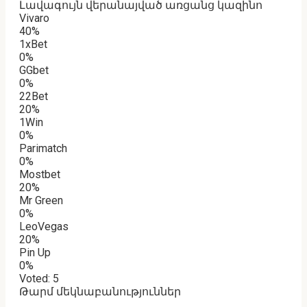
Լավագույն վերանայված առցանց կազինո
Vivaro
40%
1xBet
0%
GGbet
0%
22Bet
20%
1Win
0%
Parimatch
0%
Mostbet
20%
Mr Green
0%
LeoVegas
20%
Pin Up
0%
Voted:
5
Թարմ մեկնաբանություններ