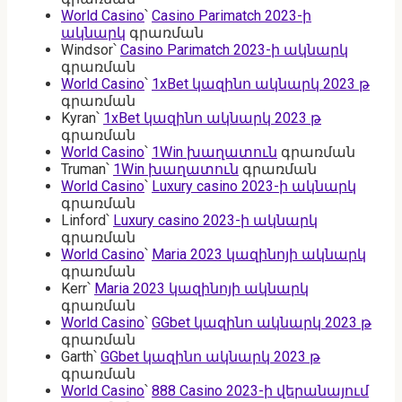
World Casino
՝
Casino Parimatch 2023-ի
ակնարկ
գրառման
Windsor
՝
Casino Parimatch 2023-ի ակնարկ
գրառման
World Casino
՝
1xBet կազինո ակնարկ 2023 թ
գրառման
Kyran
՝
1xBet կազինո ակնարկ 2023 թ
գրառման
World Casino
՝
1Win խաղատուն
գրառման
Truman
՝
1Win խաղատուն
գրառման
World Casino
՝
Luxury casino 2023-ի ակնարկ
գրառման
Linford
՝
Luxury casino 2023-ի ակնարկ
գրառման
World Casino
՝
Maria 2023 կազինոյի ակնարկ
գրառման
Kerr
՝
Maria 2023 կազինոյի ակնարկ
գրառման
World Casino
՝
GGbet կազինո ակնարկ 2023 թ
գրառման
Garth
՝
GGbet կազինո ակնարկ 2023 թ
գրառման
World Casino
՝
888 Casino 2023-ի վերանայում