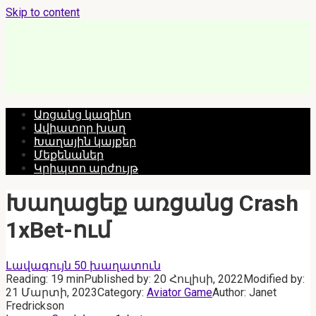
Skip to content
Առցանց կազինո
Ավիատոր խաղ
Խաղային կայքեր
Մեքենաներ
Կրիպտո արժույթ
Խաղացեք առցանց Crash
1xBet-ում
Լավագույն 50 խաղատուն
Reading:
19 min
Published by:
20 Հուլիսի, 2022
Modified by:
21 Մարտի, 2023
Category:
Aviator Game
Author:
Janet
Fredrickson