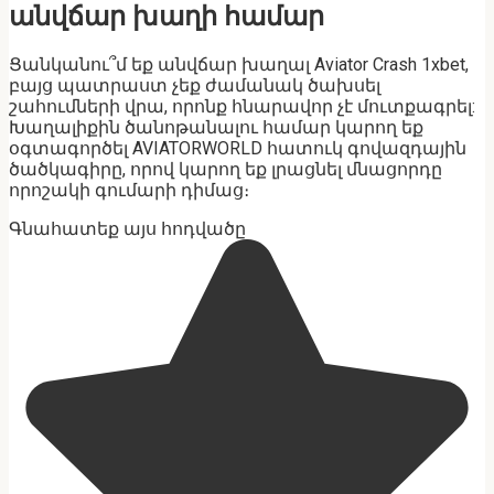
անվճար խաղի համար
Ցանկանու՞մ եք անվճար խաղալ Aviator Crash 1xbet,
բայց պատրաստ չեք ժամանակ ծախսել
շահումների վրա, որոնք հնարավոր չէ մուտքագրել:
Խաղալիքին ծանոթանալու համար կարող եք
օգտագործել AVIATORWORLD հատուկ գովազդային
ծածկագիրը, որով կարող եք լրացնել մնացորդը
որոշակի գումարի դիմաց։
Գնահատեք այս հոդվածը