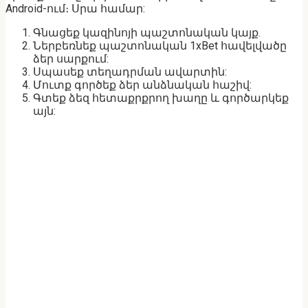
Android-ում։ Սրա համար:
Գնացեք կազինոյի պաշտոնական կայք.
Ներբեռնեք պաշտոնական 1xBet հավելվածը
ձեր սարքում:
Սպասեք տեղադրման ավարտին:
Մուտք գործեք ձեր անձնական հաշիվ:
Գտեք ձեզ հետաքրքրող խաղը և գործարկեք
այն: