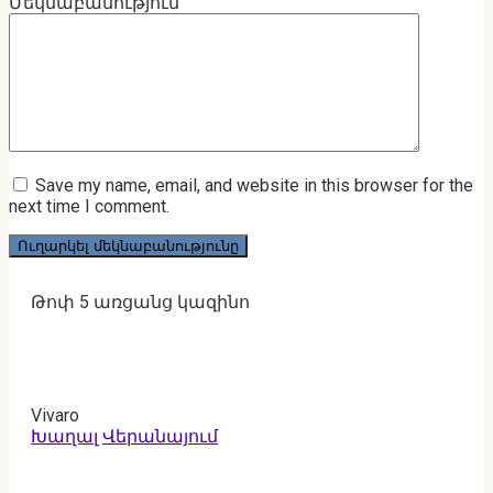
Մեկնաբանություն
Save my name, email, and website in this browser for the
next time I comment.
Թոփ 5 առցանց կազինո
Vivaro
Խաղալ
Վերանայում