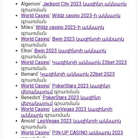
Algernon
՝
Jackpot City 2023 կազինո ակնարկ
գրառման
World Casino
՝
Wildz casino 2023-ի ակնարկ
գրառման
Miles
՝
Wildz casino 2023-ի ակնարկ
գրառման
World Casino
՝
Bwin 2023 կազինոյի ակնարկ
գրառման
Elton
՝
Bwin 2023 կազինոյի ակնարկ
գրառման
World Casino
՝
Կազինոյի ակնարկ 22bet 2023
գրառման
Bernard
՝
Կազինոյի ակնարկ 22bet 2023
գրառման
World Casino
՝
PokerStars 2023 կազինո
վերանայում
գրառման
Benedict
՝
PokerStars 2023 կազինո
վերանայում
գրառման
World Casino
՝
LeoVegas 2023 կազինոյի
ակնարկ
գրառման
Arnold
՝
LeoVegas 2023 կազինոյի ակնարկ
գրառման
World Casino
՝
PIN-UP CASINO ակնարկ 2023