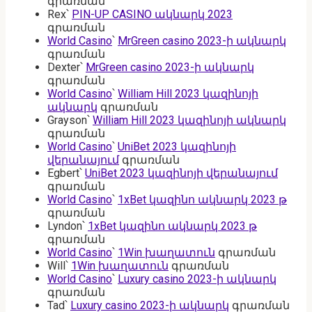
գրառման
Rex
՝
PIN-UP CASINO ակնարկ 2023
գրառման
World Casino
՝
MrGreen casino 2023-ի ակնարկ
գրառման
Dexter
՝
MrGreen casino 2023-ի ակնարկ
գրառման
World Casino
՝
William Hill 2023 կազինոյի
ակնարկ
գրառման
Grayson
՝
William Hill 2023 կազինոյի ակնարկ
գրառման
World Casino
՝
UniBet 2023 կազինոյի
վերանայում
գրառման
Egbert
՝
UniBet 2023 կազինոյի վերանայում
գրառման
World Casino
՝
1xBet կազինո ակնարկ 2023 թ
գրառման
Lyndon
՝
1xBet կազինո ակնարկ 2023 թ
գրառման
World Casino
՝
1Win խաղատուն
գրառման
Will
՝
1Win խաղատուն
գրառման
World Casino
՝
Luxury casino 2023-ի ակնարկ
գրառման
Tad
՝
Luxury casino 2023-ի ակնարկ
գրառման