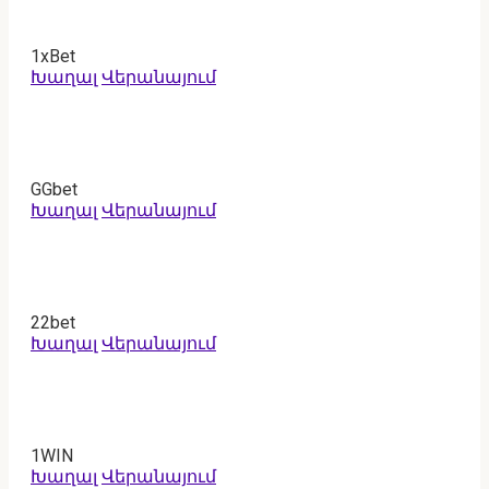
1xBet
Խաղալ
Վերանայում
GGbet
Խաղալ
Վերանայում
22bet
Խաղալ
Վերանայում
1WIN
Խաղալ
Վերանայում