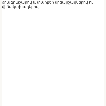
ծրագրաշարով և տարբեր մրցարշավներով ու
վիճակախաղերով: