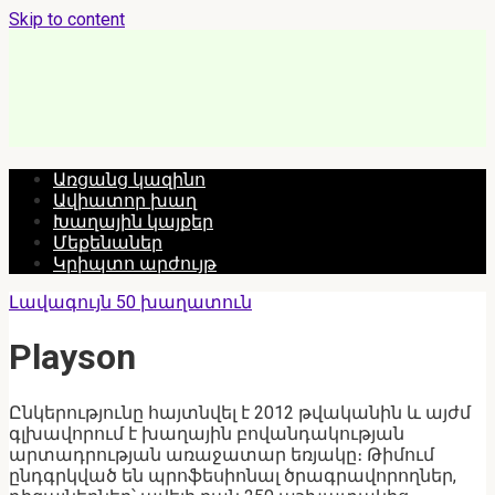
Skip to content
Առցանց կազինո
Ավիատոր խաղ
Խաղային կայքեր
Մեքենաներ
Կրիպտո արժույթ
Լավագույն 50 խաղատուն
Playson
Ընկերությունը հայտնվել է 2012 թվականին և այժմ
գլխավորում է խաղային բովանդակության
արտադրության առաջատար եռյակը։ Թիմում
ընդգրկված են պրոֆեսիոնալ ծրագրավորողներ,