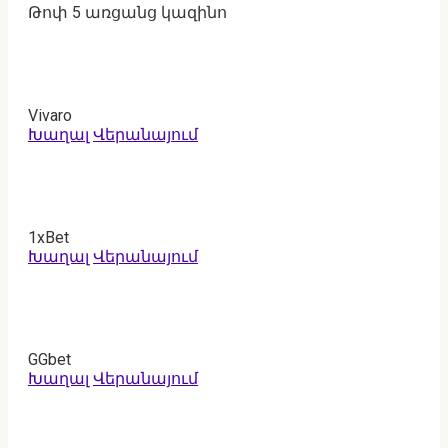
Թոփ 5 առցանց կազինո
Vivaro
Խաղալ
Վերանայում
1xBet
Խաղալ
Վերանայում
GGbet
Խաղալ
Վերանայում