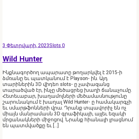
3 Փետրվարի, 2023
Slots
0
Wild Hunter
Ինքնագործող ապարատը թողարկվել է 2015-ի
ձմռանը եւ պատկանում է Playson- ին. Այդ
տարիներին 3D վիդեո slots- ը չափազանց
տարածված էր, ինչը մեծացրեց խաղի ճանաչումը.
Հետեւաբար, խաղամոլների մեծամասնությունը
շարունակում է խաղալ Wild Hunter- ը համակարգչի
եւ սմարթֆոնների վրա. Դրանք տպավորիչ են ոչ
միայն մանրամասն 3D գրաֆիկայի, այլեւ եզակի
մրցանակների միջոցով. Նրանք հիանալի լրացնում
են պատմվածքը եւ […]