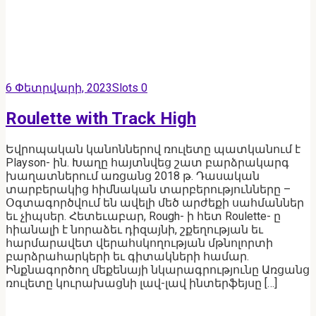
6 Փետրվարի, 2023
Slots
0
Roulette with Track High
Եվրոպական կանոններով ռուլետը պատկանում է
Playson- ին. Խաղը հայտնվեց շատ բարձրակարգ
խաղատներում առցանց 2018 թ. Դասական
տարբերակից հիմնական տարբերությունները –
Օգտագործվում են ավելի մեծ արժեքի սահմաններ
եւ չիպսեր. Հետեւաբար, Rough- ի հետ Roulette- ը
հիանալի է նորաձեւ դիզայնի, շքեղության եւ
հարմարավետ վերահսկողության մթնոլորտի
բարձրահարկերի եւ գիտակների համար.
Ինքնագործող մեքենայի նկարագրությունը Առցանց
ռուլետը կուրախացնի լավ-լավ ինտերֆեյսը […]