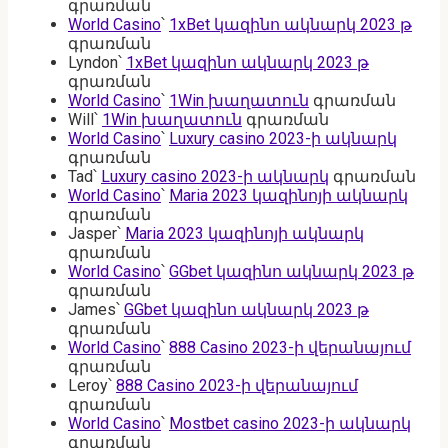
գրառման
World Casino
՝
1xBet կազինո ակնարկ 2023 թ
գրառման
Lyndon
՝
1xBet կազինո ակնարկ 2023 թ
գրառման
World Casino
՝
1Win խաղատուն
գրառման
Will
՝
1Win խաղատուն
գրառման
World Casino
՝
Luxury casino 2023-ի ակնարկ
գրառման
Tad
՝
Luxury casino 2023-ի ակնարկ
գրառման
World Casino
՝
Maria 2023 կազինոյի ակնարկ
գրառման
Jasper
՝
Maria 2023 կազինոյի ակնարկ
գրառման
World Casino
՝
GGbet կազինո ակնարկ 2023 թ
գրառման
James
՝
GGbet կազինո ակնարկ 2023 թ
գրառման
World Casino
՝
888 Casino 2023-ի վերանայում
գրառման
Leroy
՝
888 Casino 2023-ի վերանայում
գրառման
World Casino
՝
Mostbet casino 2023-ի ակնարկ
գրառման