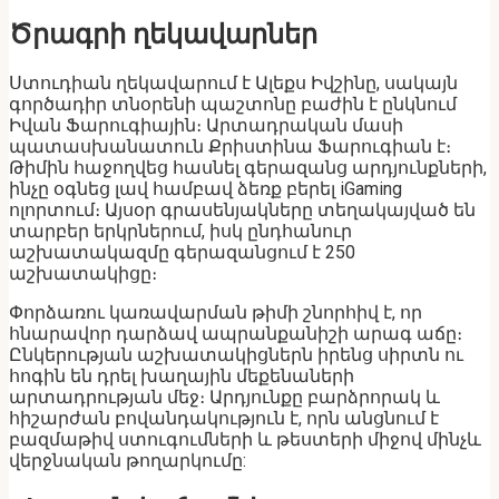
Ծրագրի ղեկավարներ
Ստուդիան ղեկավարում է Ալեքս Իվշինը, սակայն
գործադիր տնօրենի պաշտոնը բաժին է ընկնում
Իվան Ֆարուգիային։ Արտադրական մասի
պատասխանատուն Քրիստինա Ֆարուգիան է։
Թիմին հաջողվեց հասնել գերազանց արդյունքների,
ինչը օգնեց լավ համբավ ձեռք բերել iGaming
ոլորտում։ Այսօր գրասենյակները տեղակայված են
տարբեր երկրներում, իսկ ընդհանուր
աշխատակազմը գերազանցում է 250
աշխատակիցը։
Փորձառու կառավարման թիմի շնորհիվ է, որ
հնարավոր դարձավ ապրանքանիշի արագ աճը։
Ընկերության աշխատակիցներն իրենց սիրտն ու
հոգին են դրել խաղային մեքենաների
արտադրության մեջ։ Արդյունքը բարձրորակ և
հիշարժան բովանդակություն է, որն անցնում է
բազմաթիվ ստուգումների և թեստերի միջով մինչև
վերջնական թողարկումը: