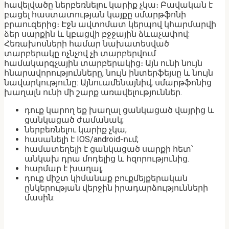
հավելվածը ներբեռնելու կարիք չկա։ Բավական է
բացել հաստատության կայքը սմարթֆոնի
բրաուզերից։ Էջն ավտոմատ կերպով կհարմարվի
ձեր սարքին և կբացվի բջջային ձևաչափով:
Հեռախոսների համար նախատեսված
տարբերակը ոչնչով չի տարբերվում
համակարգչային տարբերակից։ Այն ունի նույն
հնարավորությունները, նույն ինտերֆեյսը և նույն
նավարկությունը: Այնուամենայնիվ, սմարթֆոնից
խաղալն ունի մի շարք առավելություններ.
դուք կարող եք խաղալ ցանկացած վայրից և
ցանկացած ժամանակ;
ներբեռնելու կարիք չկա;
հասանելի է IOS/android-ում;
համատեղելի է ցանկացած սարքի հետ՝
անկախ դրա մոդելից և հզորությունից.
հարմար է խաղալ;
դուք միշտ կիմանաք բուքմեյքերական
ընկերության վերջին իրադարձությունների
մասին: