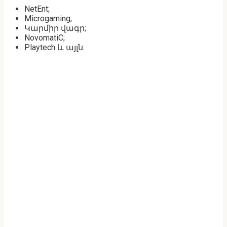
NetEnt;
Microgaming;
Կարմիր վագր;
NovomatiC;
Playtech և այլն: