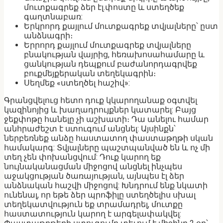
մուտքագրեք ձեր էլ.փոստը և ստեղծեք
գաղտնաբառ:
Երկրորդ քայլում մուտքագրեք տվյալները՝ ըստ
անձնագրի։
Երրորդ քայլում մուտքագրեք տվյալները
բնակության վայրից, հեռախոսահամարը և
ցանկության դեպքում բաժանորդագրվեք
բուքմեյքերական տեղեկագրին։
Սեղմեք «ստեղծել հաշիվ»:
Գրանցվելուց հետո դուք կկարողանաք օգտվել
կազինոյից և խաղադրույքներ կատարել: Բայց
ջեքփոթը հանելը չի ​​աշխատի։ Դա անելու համար
անհրաժեշտ է ստուգում անցնել: Այսինքն՝
ներբեռնեք անձը հաստատող փաստաթղթի սկան
համակարգ: Տվյալները պաշտպանված են և ոչ մի
տեղ չեն փոխանցվում: Դուք կարող եք
նույնականացման միջոցով անցնել ինչպես
աջակցության ծառայության, այնպես էլ ձեր
անձնական հաշվի միջոցով: Խնդրում ենք նկատի
ունենալ, որ եթե ձեր պրոֆիլը ստեղծելիս սխալ
տեղեկատվություն եք տրամադրել, մուտքը
հաստատություն կարող է արգելափակվել: