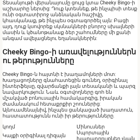
Տեսանյութի վերանայումը ցույց կտա Cheeky Bingo-ի
աշխարհը ներսից: Դուք կտեսնեք, թե ինչպիսի տեսք
ունի օգտատիրոջ անձնական հաշիվը,
կհասկանաք, թե ինչպես օգտագործել այն: Բացի
այդ, դուք կսովորեք սկսնակների բնորոշ սխալների
մասին և կծանոթանաք ձեր շահումները մի քանի
անգամ ավելացնելու եղանակներին:
Cheeky Bingo-ի առավելություններն
ու թերությունները
Cheeky Bingo-ն հայտնի է խաղամոլների մոտ:
Խաղացողները գնահատեցին գունեղ, օրիգինալ
ինտերֆեյսը, զվարճանքի լայն տեսականի և պարզ
նավարկություն: Նաև օգտվողները գոհ են
մշակված բոնուսային համակարգից, իրական
ժամանակում հետաքրքիր շոուներից:
Այնուամենայնիվ, ինչպես ցանկացած խաղատուն,
հաստատությունն ունի իր թերությունները.
կողմ
Մինուսներ
Սպորտային
Կայքի օրիգինալ դիզայն
խաղադրույքներ չկան