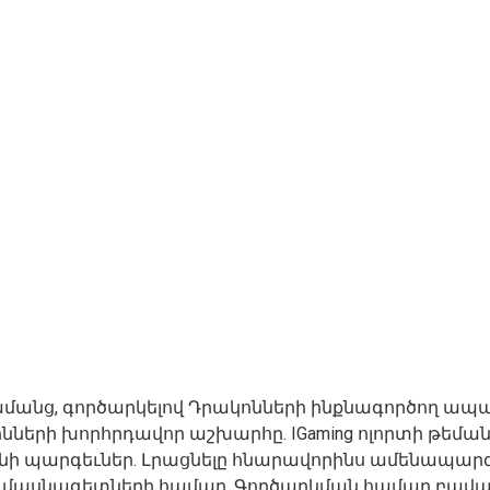
մանց, գործարկելով Դրակոնների ինքնագործող ապ
ների խորհրդավոր աշխարհը. IGaming ոլորտի թեմա
անի պարգեւներ. Լրացնելը հնարավորինս ամենապարզն 
ն մասնագետների համար. Գործարկման համար բավակ