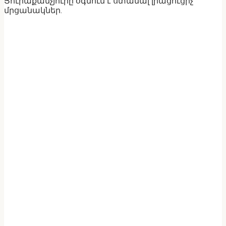
Յուրաքանչյուրը օգնում է ստանալ լրացուցիչ
մրցանակներ.