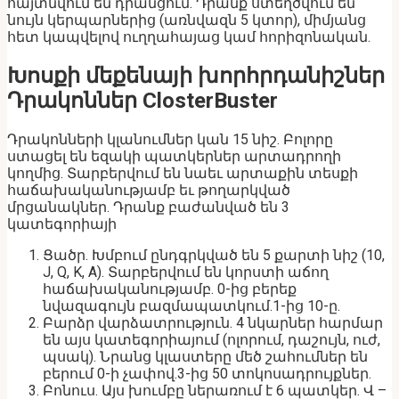
հայտնվում են դրանցում. Դրանք ստեղծվում են
նույն կերպարներից (առնվազն 5 կտոր), միմյանց
հետ կապվելով ուղղահայաց կամ հորիզոնական.
Խոսքի մեքենայի խորհրդանիշներ
Դրակոններ ClosterBuster
Դրակոնների կլանումներ կան 15 նիշ. Բոլորը
ստացել են եզակի պատկերներ արտադրողի
կողմից. Տարբերվում են նաեւ արտաքին տեսքի
հաճախականությամբ եւ թողարկված
մրցանակներ. Դրանք բաժանված են 3
կատեգորիայի
Ցածր. Խմբում ընդգրկված են 5 քարտի նիշ (10,
J, Q, K, A). Տարբերվում են կորստի աճող
հաճախականությամբ. 0-ից բերեք
նվազագույն բազմապատկում.1-ից 10-ը.
Բարձր վարձատրություն. 4 նկարներ հարմար
են այս կատեգորիայում (ոլորում, դաշույն, ուժ,
պսակ). Նրանց կլաստերը մեծ շահումներ են
բերում 0-ի չափով.3-ից 50 տոկոսադրույքներ.
Բոնուս. Այս խումբը ներառում է 6 պատկեր. Վ –