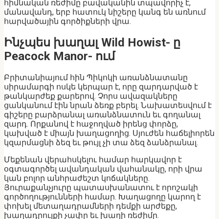
հիմնական ռեժիմը բավականին տպավորիչ է,
մանավանդ, երբ հատուկ նիշերը կանգ են առնում
հարվածային գործիքների վրա.
Ինչպես խաղալ Wild Howist- ը
Peacock Manor- ում
Բրիտանիայում հին Պիկոկի առանձնատանը
սիրամարգի ոսկե կերպար է, որը զարդարված է
թանկարժեք քարերով. Չորս ավազակները
ցանկանում էին նրան ձեռք բերել. Նախատեսվում է
գիշերը բարձրանալ առանձնատուն եւ գողանալ
զարդ. Որքանով է հաջողված իրենց փորձը,
կախված է միայն խաղացողից. Սյուժեն հաճելիորեն
կզարմացնի ձեզ եւ թույլ չի տա ձեզ ձանձրանալ.
Մեքենան վերահսկելու համար հարկավոր է
օգտագործել ավանդական վահանակը, որի վրա
կան բոլոր անհրաժեշտ կոճակները.
Յուրաքանչյուրը պատասխանատու է որոշակի
գործողությունների համար. Խաղացողը կարող է
փոխել մետաղադրամների դեմքի արժեքը,
խաղադրույքի չափը եւ խաղի ռեժիմը.